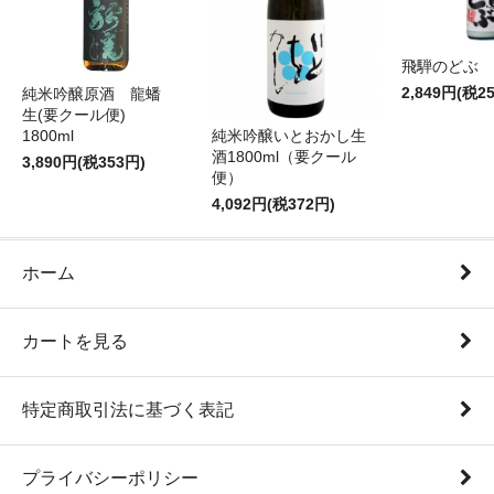
飛騨のどぶ 1,
2,849円(税2
純米吟醸原酒 龍蟠
生(要クール便)
純米吟醸いとおかし生
1800ml
酒1800ml（要クール
3,890円(税353円)
便）
4,092円(税372円)
ホーム
カートを見る
特定商取引法に基づく表記
プライバシーポリシー