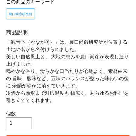
この商品のキーワード
農口尚彦研究所
商品説明
「観⾳下（かながそ）」は、農⼝尚彦研究所が位置する
⼟地の名から名付けられました。
美しい⾃然⾵⼟と、 ⼤地の恵みを農⼝尚彦が表現し造り
上げました。
穏やかな⾹り、滑らかな⼝当たりが⼼地よく、素材由来
の 旨味、酸味など、五味のバランスが整った味わいの後
に 余韻が静かに消えていきます。
冷酒から熱燗まで対応温度も 幅広く、あらゆるお料理を
引き⽴ててくれます。
個数