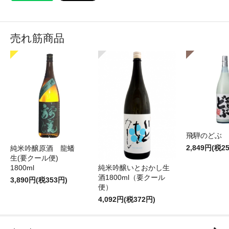
売れ筋商品
飛騨のどぶ 1,
2,849円(税2
純米吟醸原酒 龍蟠
生(要クール便)
純米吟醸いとおかし生
1800ml
酒1800ml（要クール
3,890円(税353円)
便）
4,092円(税372円)