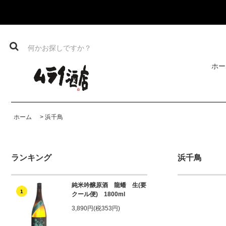
ホー
ホーム
>
浜千鳥
ランキング
浜千鳥
純米吟醸原酒 龍蟠 生(要
1
クール便) 1800ml
3,890円(税353円)