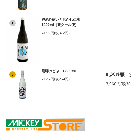
純米吟醸いとおかし生酒
2
1800ml（要クール便）
4,092円(税372円)
飛騨のどぶ 1,800ml
純米吟醸 浜
3
2,849円(税259円)
3,960円(税3