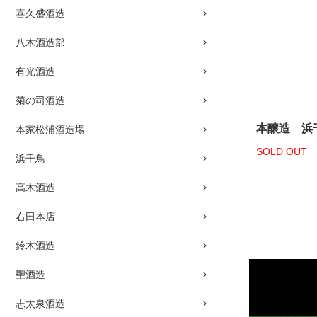
喜久盛酒造
八木酒造部
有光酒造
菊の司酒造
本醸造 浜千
本家松浦酒造場
SOLD OUT
浜千鳥
高木酒造
右田本店
鈴木酒造
聖酒造
志太泉酒造