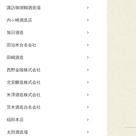
諏訪御湖鶴酒造場
内ヶ崎酒造店
旭日酒造
田治米合名会社
田嶋酒造
西野金陵株式会社
北安醸造株式会社
米澤酒造株式会社
茨木酒造合名会社
稲田本店
太田酒造場