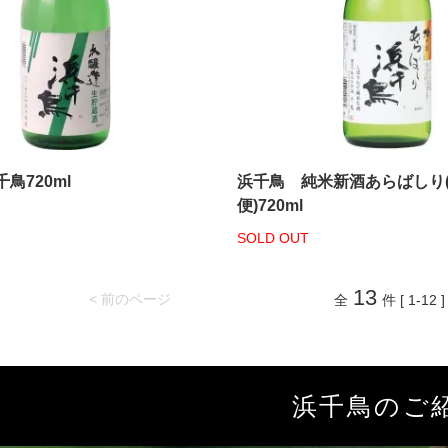
鳥720ml
浜千鳥 純米新酒あらばしり
便)720ml
SOLD OUT
13
< 前のページ
全
件 [ 1-12 ]
浜千鳥のご