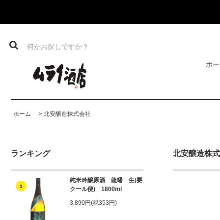
ホー
ホーム
>
北安醸造株式会社
ランキング
北安醸造株式
純米吟醸原酒 龍蟠 生(要
1
クール便) 1800ml
3,890円(税353円)