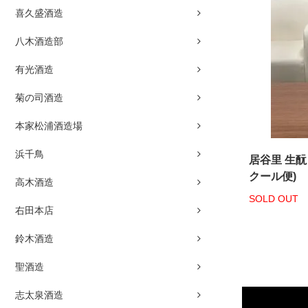
喜久盛酒造
八木酒造部
有光酒造
菊の司酒造
本家松浦酒造場
浜千鳥
居谷里 生酛
クール便)
高木酒造
SOLD OUT
右田本店
鈴木酒造
聖酒造
志太泉酒造