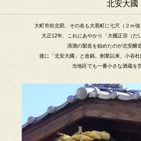
北安大國
大町市街北部、その名も大黒町に七尺（２ｍ強
大正12年、これにあやかり「大國正宗（だ
清酒の製造を始めたのが北安醸
後に「北安大國」と改銘。創業以来、小谷杜
当地区でも一番小さな酒蔵を