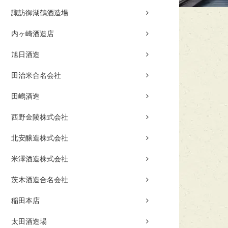
諏訪御湖鶴酒造場
内ヶ崎酒造店
旭日酒造
田治米合名会社
田嶋酒造
西野金陵株式会社
北安醸造株式会社
米澤酒造株式会社
茨木酒造合名会社
稲田本店
太田酒造場