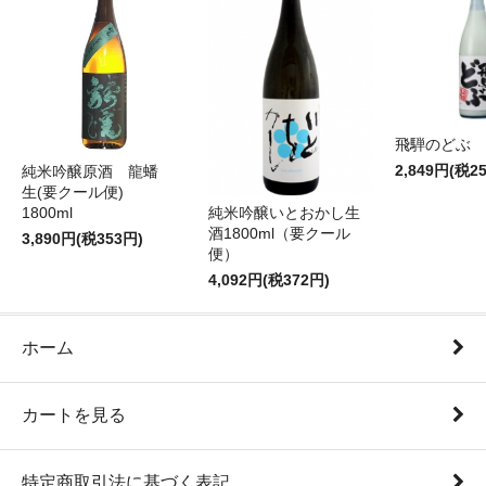
飛騨のどぶ 1,
2,849円(税2
純米吟醸原酒 龍蟠
生(要クール便)
純米吟醸いとおかし生
1800ml
酒1800ml（要クール
3,890円(税353円)
便）
4,092円(税372円)
ホーム
カートを見る
特定商取引法に基づく表記