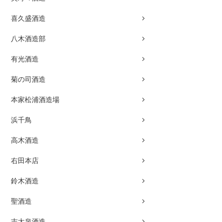
喜久盛酒造
八木酒造部
有光酒造
菊の司酒造
本家松浦酒造場
浜千鳥
高木酒造
右田本店
鈴木酒造
聖酒造
志太泉酒造