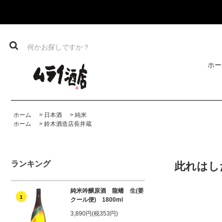
ホー
ホーム
>
日本酒
>
純米
ホーム
>
鈴木酒造店長井蔵
ランキング
此れはした
純米吟醸原酒 龍蟠 生(要
1
クール便) 1800ml
3,890円(税353円)