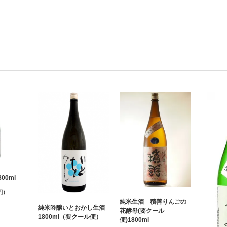
00ml
円)
純米生酒 積善りんごの
純米吟醸いとおかし生酒
花酵母(要クール
1800ml（要クール便）
便)1800ml