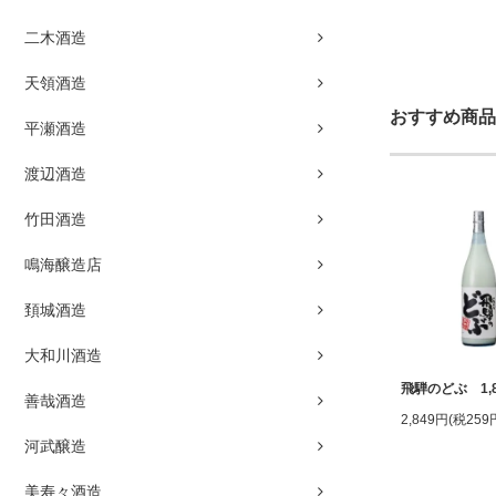
二木酒造
天領酒造
おすすめ商品
平瀬酒造
渡辺酒造
竹田酒造
鳴海醸造店
頚城酒造
大和川酒造
飛騨のどぶ 1,8
善哉酒造
2,849円(税259
河武醸造
美寿々酒造