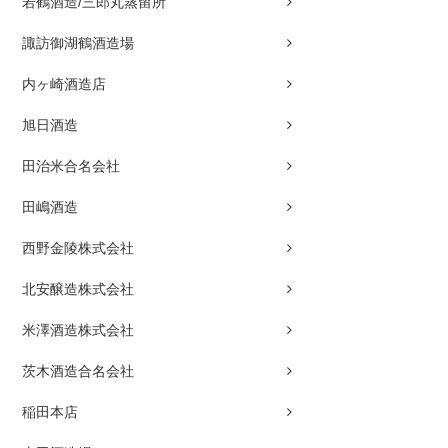
若鶴酒造/三郎丸蒸留所
諏訪御湖鶴酒造場
内ヶ崎酒造店
旭日酒造
田治米合名会社
田嶋酒造
西野金陵株式会社
北安醸造株式会社
米澤酒造株式会社
茨木酒造合名会社
稲田本店