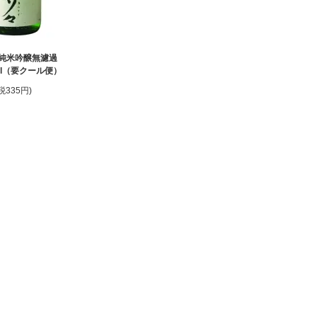
純米吟醸無濾過
ml（要クール便）
(税335円)