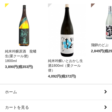
飛騨のどぶ 1,
2,849円(税2
純米吟醸原酒 龍蟠
生(要クール便)
純米吟醸いとおかし生
1800ml
酒1800ml（要クール
3,890円(税353円)
便）
4,092円(税372円)
ホーム
カートを見る