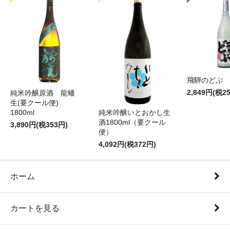
飛騨のどぶ 1,
2,849円(税2
純米吟醸原酒 龍蟠
生(要クール便)
純米吟醸いとおかし生
1800ml
酒1800ml（要クール
3,890円(税353円)
便）
4,092円(税372円)
ホーム
カートを見る