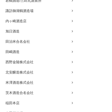
若鶴酒造/三郎丸蒸留所
諏訪御湖鶴酒造場
内ヶ崎酒造店
旭日酒造
田治米合名会社
田嶋酒造
西野金陵株式会社
北安醸造株式会社
米澤酒造株式会社
茨木酒造合名会社
稲田本店