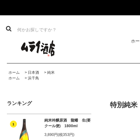
ホー
ホーム
>
日本酒
>
純米
ホーム
>
浜千鳥
ランキング
特別純米 
純米吟醸原酒 龍蟠 生(要
1
クール便) 1800ml
3,890円(税353円)