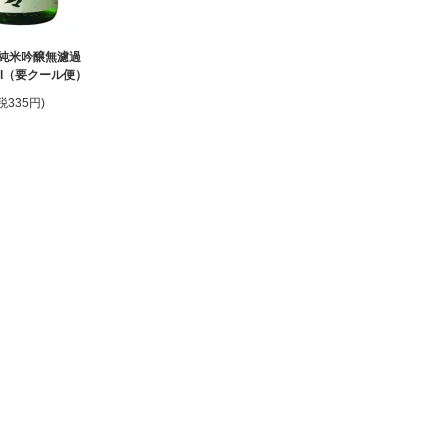
純米吟醸無濾過
ml（要クール便）
(税335円)