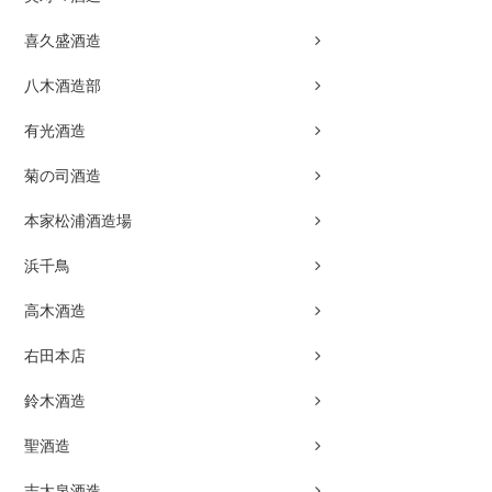
喜久盛酒造
八木酒造部
有光酒造
菊の司酒造
本家松浦酒造場
浜千鳥
高木酒造
右田本店
鈴木酒造
聖酒造
志太泉酒造