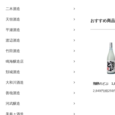
二木酒造
天領酒造
おすすめ商品
平瀬酒造
渡辺酒造
竹田酒造
鳴海醸造店
頚城酒造
大和川酒造
飛騨のどぶ 1,8
2,849円(税259
善哉酒造
河武醸造
美寿々酒造