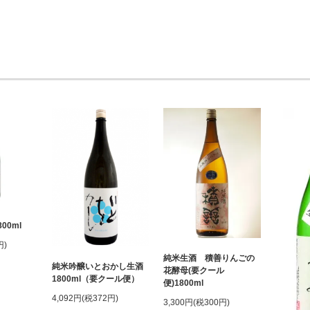
00ml
円)
純米生酒 積善りんごの
純米吟醸いとおかし生酒
花酵母(要クール
1800ml（要クール便）
便)1800ml
4,092円(税372円)
3,300円(税300円)