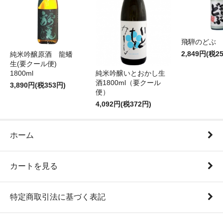
飛騨のどぶ 1,
2,849円(税2
純米吟醸原酒 龍蟠
生(要クール便)
純米吟醸いとおかし生
1800ml
酒1800ml（要クール
3,890円(税353円)
便）
4,092円(税372円)
ホーム
カートを見る
特定商取引法に基づく表記