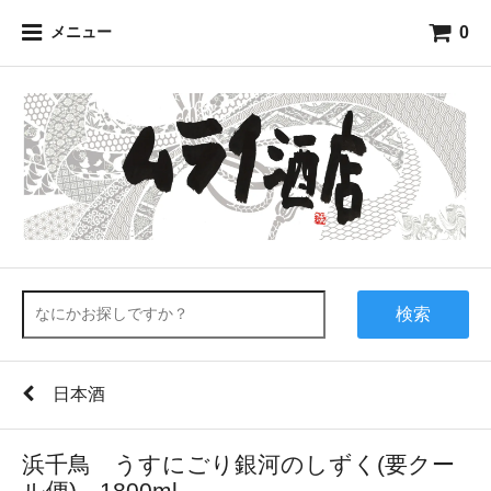
0
メニュー
検索
日本酒
浜千鳥 うすにごり銀河のしずく(要クー
ル便) 1800ml