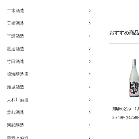
二木酒造
天領酒造
おすすめ商品
平瀬酒造
渡辺酒造
竹田酒造
鳴海醸造店
頚城酒造
大和川酒造
飛騨のどぶ 1,8
善哉酒造
2,849円(税259
河武醸造
美寿々酒造