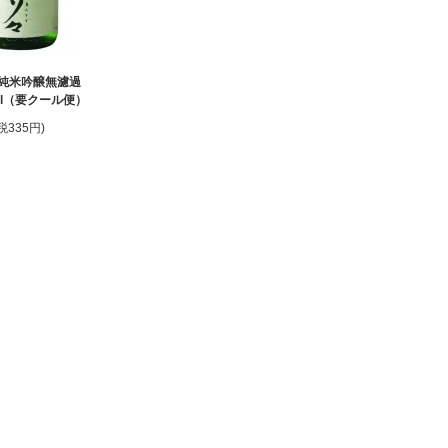
純米吟醸無濾過
ml（要クール便）
(税335円)