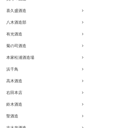
喜久盛酒造
八木酒造部
有光酒造
菊の司酒造
本家松浦酒造場
浜千鳥
高木酒造
右田本店
鈴木酒造
聖酒造
志太泉酒造