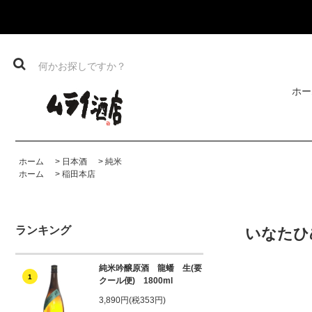
ホー
ホーム
>
日本酒
>
純米
ホーム
>
稲田本店
ランキング
いなたひめ
純米吟醸原酒 龍蟠 生(要
1
クール便) 1800ml
3,890円(税353円)