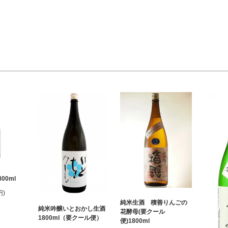
00ml
円)
純米生酒 積善りんごの
純米吟醸いとおかし生酒
花酵母(要クール
1800ml（要クール便）
便)1800ml