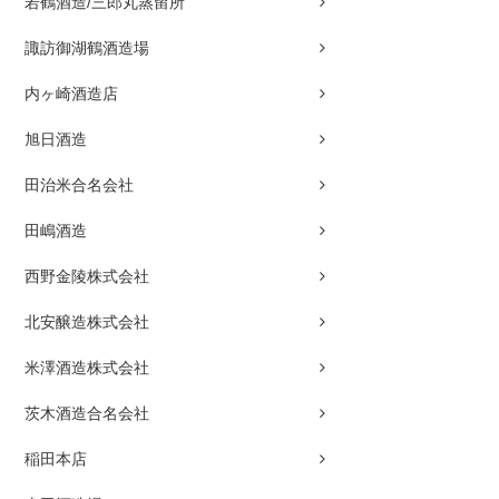
若鶴酒造/三郎丸蒸留所
諏訪御湖鶴酒造場
内ヶ崎酒造店
旭日酒造
田治米合名会社
田嶋酒造
西野金陵株式会社
北安醸造株式会社
米澤酒造株式会社
茨木酒造合名会社
稲田本店