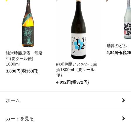
飛騨のどぶ 1,
2,849円(税2
純米吟醸原酒 龍蟠
生(要クール便)
純米吟醸いとおかし生
1800ml
酒1800ml（要クール
3,890円(税353円)
便）
4,092円(税372円)
ホーム
カートを見る