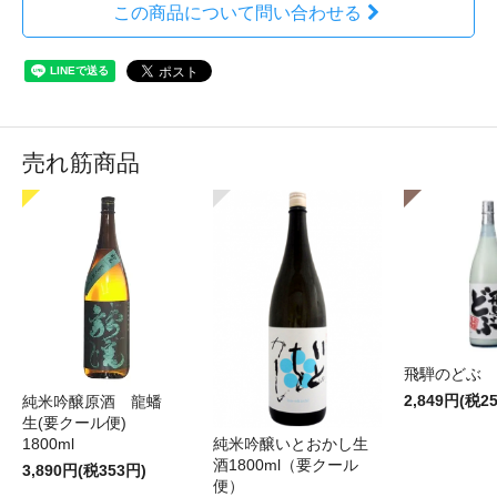
この商品について問い合わせる
売れ筋商品
飛騨のどぶ 1,
2,849円(税2
純米吟醸原酒 龍蟠
生(要クール便)
純米吟醸いとおかし生
1800ml
酒1800ml（要クール
3,890円(税353円)
便）