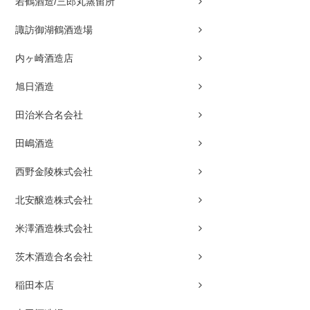
若鶴酒造/三郎丸蒸留所
諏訪御湖鶴酒造場
内ヶ崎酒造店
旭日酒造
田治米合名会社
田嶋酒造
西野金陵株式会社
北安醸造株式会社
米澤酒造株式会社
茨木酒造合名会社
稲田本店