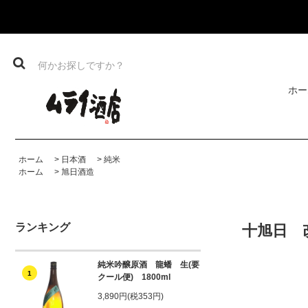
ホー
ホーム
>
日本酒
>
純米
ホーム
>
旭日酒造
ランキング
十旭日 改
純米吟醸原酒 龍蟠 生(要
1
クール便) 1800ml
3,890円(税353円)