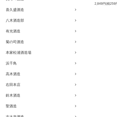
2,849円(税259
喜久盛酒造
八木酒造部
有光酒造
菊の司酒造
本家松浦酒造場
浜千鳥
高木酒造
右田本店
鈴木酒造
聖酒造
志太泉酒造