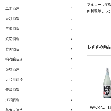
アルコール度数
二木酒造
肉料理等しっ
天領酒造
平瀬酒造
渡辺酒造
おすすめ商品
竹田酒造
鳴海醸造店
頚城酒造
大和川酒造
善哉酒造
河武醸造
飛騨のどぶ 1,8
美寿々酒造