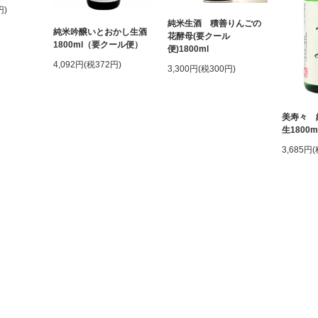
円)
純米生酒 積善りんごの
純米吟醸いとおかし生酒
花酵母(要クール
1800ml（要クール便）
便)1800ml
4,092円(税372円)
3,300円(税300円)
美寿々 
生1800
3,685円