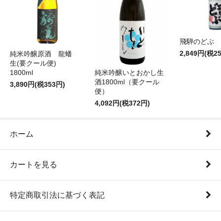
飛騨のどぶ 1,
2,849円(税2
純米吟醸原酒 龍蟠
生(要クール便)
純米吟醸いとおかし生
1800ml
酒1800ml（要クール
3,890円(税353円)
便）
4,092円(税372円)
ホーム
カートを見る
特定商取引法に基づく表記