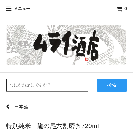
0
メニュー
検索
日本酒
特別純米 龍の尾六割磨き720ml