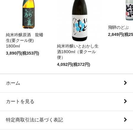
飛騨のどぶ 1,
2,849円(税2
純米吟醸原酒 龍蟠
生(要クール便)
純米吟醸いとおかし生
1800ml
酒1800ml（要クール
3,890円(税353円)
便）
4,092円(税372円)
ホーム
カートを見る
特定商取引法に基づく表記