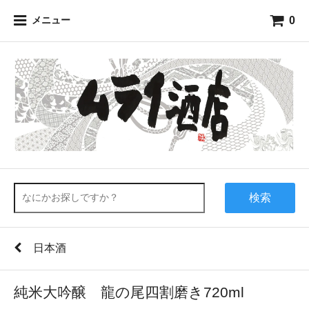
0
メニュー
検索
日本酒
純米大吟醸 龍の尾四割磨き720ml