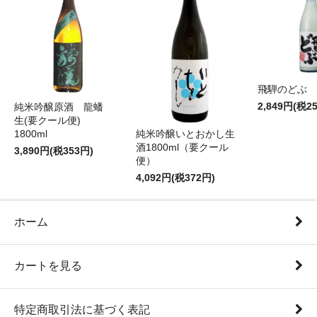
飛騨のどぶ 1,
2,849円(税2
純米吟醸原酒 龍蟠
生(要クール便)
純米吟醸いとおかし生
1800ml
酒1800ml（要クール
3,890円(税353円)
便）
4,092円(税372円)
ホーム
カートを見る
特定商取引法に基づく表記