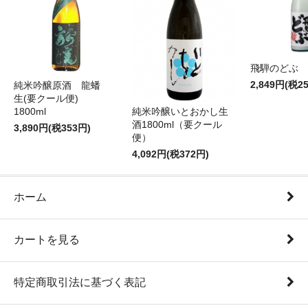
飛騨のどぶ 1,
2,849円(税2
純米吟醸原酒 龍蟠
生(要クール便)
純米吟醸いとおかし生
1800ml
酒1800ml（要クール
3,890円(税353円)
便）
4,092円(税372円)
ホーム
カートを見る
特定商取引法に基づく表記