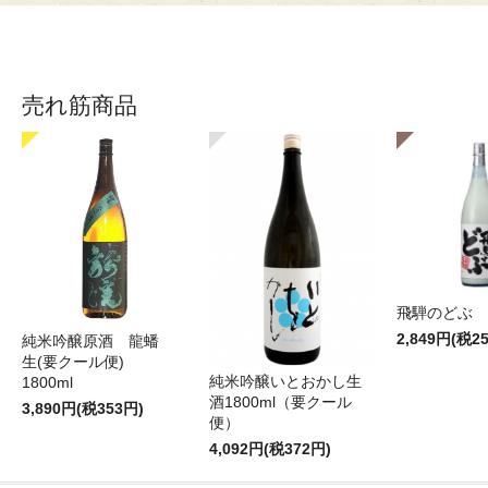
売れ筋商品
飛騨のどぶ 1,
2,849円(税2
純米吟醸原酒 龍蟠
生(要クール便)
純米吟醸いとおかし生
1800ml
酒1800ml（要クール
3,890円(税353円)
便）
4,092円(税372円)