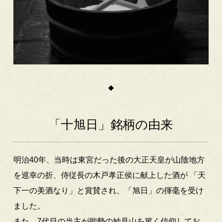
「十旭日」銘柄の由来
明治40年、当時は東宮だった後の大正天皇が山陰地方
を巡幸の折、侍従長の木戸孝正侯に献上した酒が
「天
下一の美酒なり」と賞賛され、「旭日」の揮毫を受け
ました。
また、7代目の当主が能勢の妙見山を篤く信仰してお